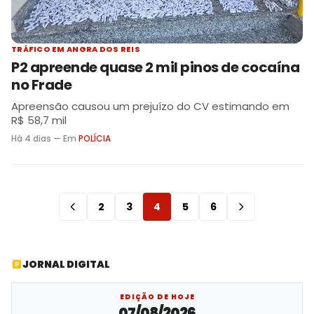
TRÁFICO EM ANGRA DOS REIS
P2 apreende quase 2 mil pinos de cocaína
no Frade
Apreensão causou um prejuízo do CV estimando em
R$ 58,7 mil
Há 4 dias — Em
POLÍCIA
2
3
4
5
6
JORNAL DIGITAL
EDIÇÃO DE HOJE
07/08/2026