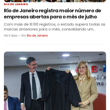
RIO DE JANEIRO
Rio de Janeiro registra maior número de
empresas abertas para o mês de julho
Com mais de 8.100 registros, o estado supera todas as
marcas anteriores para o mês, consolidando um
primeiro semestre recordista em 217 anos
Há 3 dias — Em
Rio de Janeiro