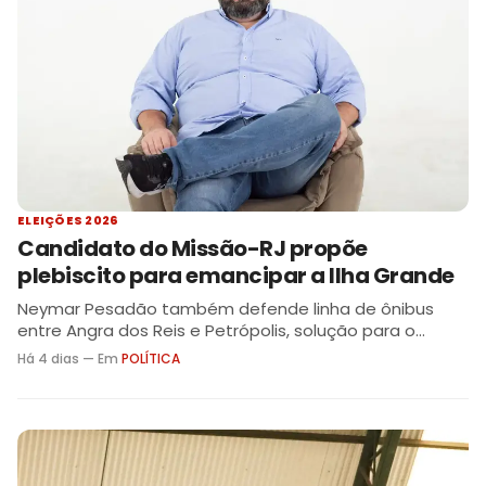
ELEIÇÕES 2026
Candidato do Missão-RJ propõe
plebiscito para emancipar a Ilha Grande
Neymar Pesadão também defende linha de ônibus
entre Angra dos Reis e Petrópolis, solução para o
abastecimento de energia e aumento de penas para
Há 4 dias — Em
POLÍTICA
maus-tratos a animais.