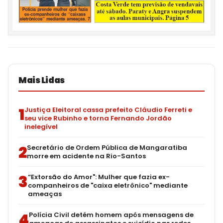
Mais Lidas
1
Justiça Eleitoral cassa prefeito Cláudio Ferreti e
seu vice Rubinho e torna Fernando Jordão
inelegível
2
Secretário de Ordem Pública de Mangaratiba
morre em acidente na Rio-Santos
3
“Extorsão do Amor": Mulher que fazia ex-
companheiros de "caixa eletrônico" mediante
ameaças
4
Polícia Civil detém homem após mensagens de