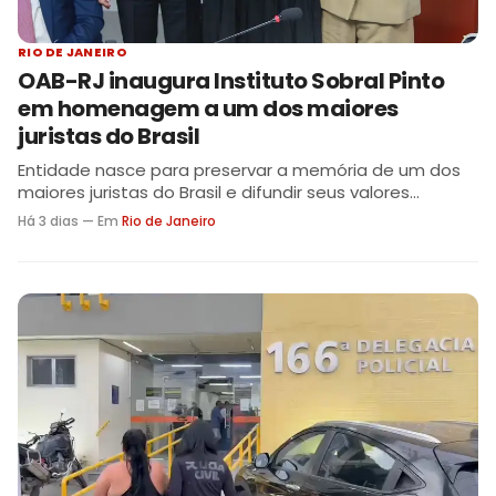
RIO DE JANEIRO
OAB-RJ inaugura Instituto Sobral Pinto
em homenagem a um dos maiores
juristas do Brasil
Entidade nasce para preservar a memória de um dos
maiores juristas do Brasil e difundir seus valores
essenciais, como a defesa intransigente dos direitos
Há 3 dias — Em
Rio de Janeiro
fundamentais