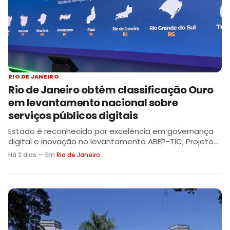
RIO DE JANEIRO
Rio de Janeiro obtém classificação Ouro
em levantamento nacional sobre
serviços públicos digitais
Estado é reconhecido por excelência em governança
digital e inovação no levantamento ABEP-TIC; Projeto
RadarRJ também é destaque em premiação.
Há 2 dias — Em
Rio de Janeiro