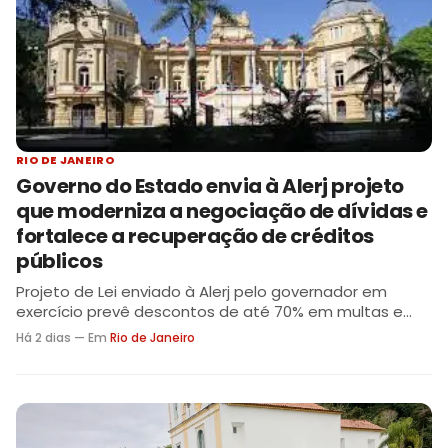
RIO DE JANEIRO
Governo do Estado envia à Alerj projeto
que moderniza a negociação de dívidas e
fortalece a recuperação de créditos
públicos
Projeto de Lei enviado à Alerj pelo governador em
exercício prevê descontos de até 70% em multas e
juros, parcelamentos estendidos e menor
Há 2 dias — Em
Rio de Janeiro
judicialização fiscal