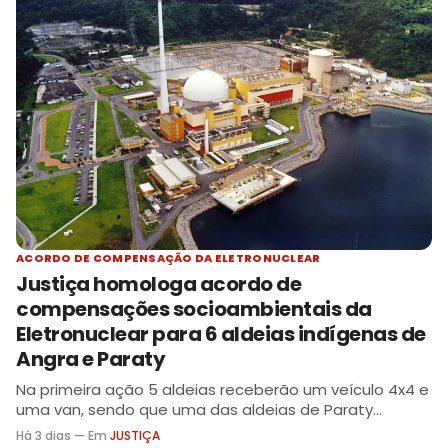
ACORDO DE COMPENSAÇÃO DA ELETRONUCLEAR
Justiça homologa acordo de
compensações socioambientais da
Eletronuclear para 6 aldeias indígenas de
Angra e Paraty
Na primeira ação 5 aldeias receberão um veículo 4x4 e
uma van, sendo que uma das aldeias de Paraty
receberá uma embarcação
Há 3 dias — Em
JUSTIÇA