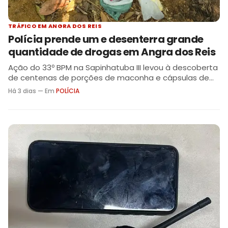
TRÁFICO EM ANGRA DOS REIS
Polícia prende um e desenterra grande
quantidade de drogas em Angra dos Reis
Ação do 33º BPM na Sapinhatuba III levou à descoberta
de centenas de porções de maconha e cápsulas de
cocaína
Há 3 dias — Em
POLÍCIA