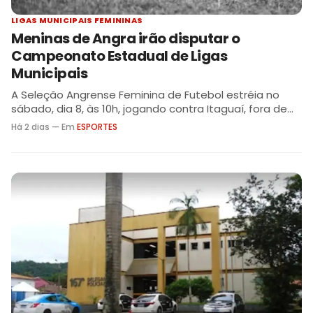
LIGAS MUNICIPAIS FEMININAS
Meninas de Angra irão disputar o
Campeonato Estadual de Ligas
Municipais
A Seleção Angrense Feminina de Futebol estréia no
sábado, dia 8, às 10h, jogando contra Itaguaí, fora de
casa
Há 2 dias — Em
ESPORTES