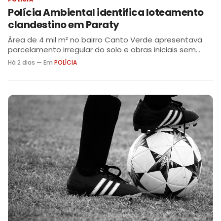
Polícia Ambiental identifica loteamento
clandestino em Paraty
Área de 4 mil m² no bairro Canto Verde apresentava
parcelamento irregular do solo e obras iniciais sem
autorização. Caso foi registrado na delegacia local
Há 2 dias — Em
POLÍCIA