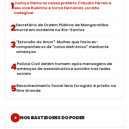
1
Justiça Eleitoral cassa prefeito Cláudio Ferreti e
seu vice Rubinho e torna Fernando Jordão
inelegível
2
Secretário de Ordem Pública de Mangaratiba
morre em acidente na Rio-Santos
3
“Extorsão do Amor": Mulher que fazia ex-
companheiros de "caixa eletrônico" mediante
ameaças
4
Polícia Civil detém homem após mensagens de
ameaças de assassinatos e suicídio nas redes
sociais
5
Reconhecimento facial leva foragido à prisão na
Ilha Grande
NOS BASTIDORES DO PODER