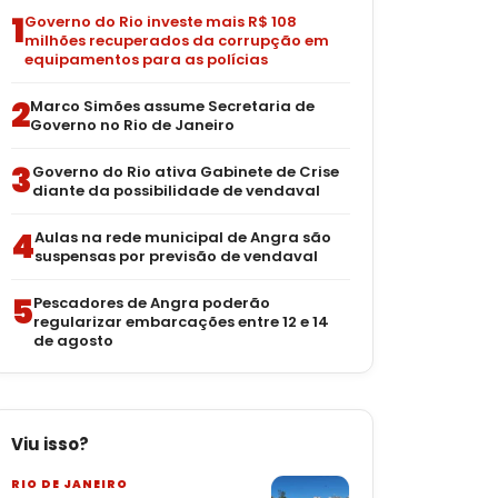
1
Governo do Rio investe mais R$ 108
milhões recuperados da corrupção em
equipamentos para as polícias
2
Marco Simões assume Secretaria de
Governo no Rio de Janeiro
3
Governo do Rio ativa Gabinete de Crise
diante da possibilidade de vendaval
4
Aulas na rede municipal de Angra são
suspensas por previsão de vendaval
5
Pescadores de Angra poderão
regularizar embarcações entre 12 e 14
de agosto
Viu isso?
RIO DE JANEIRO