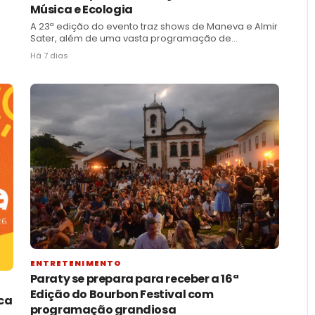
Música e Ecologia
A 23ª edição do evento traz shows de Maneva e Almir
Sater, além de uma vasta programação de
educação ambiental e ações sustentáveis, de 1 a 5
Há 7 dias
de julho
ENTRETENIMENTO
Paraty se prepara para receber a 16ª
Edição do Bourbon Festival com
ica
programação grandiosa