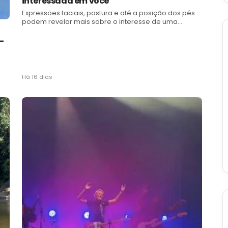
interessada em você
Expressões faciais, postura e até a posição dos pés
podem revelar mais sobre o interesse de uma
pessoa do que as palavras, explica a pesquisadora
do comportamento humano Mari Vabo
-
Há 16 dias