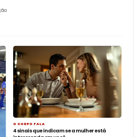
ação
O CORPO FALA
4 sinais que indicam se a mulher está