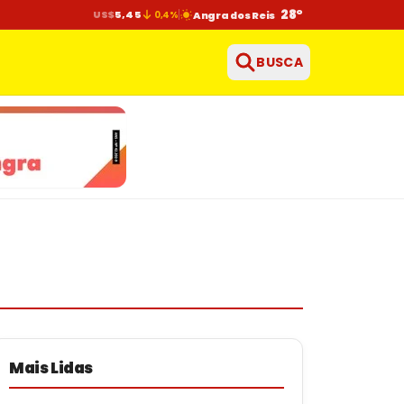
28°
US$
5,45
0,4%
Angra dos Reis
BUSCA
Mais Lidas