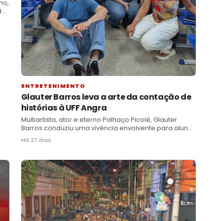
ho,
de
ENTRETENIMENTO
Glauter Barros leva a arte da contação de
histórias à UFF Angra
Multiartista, ator e eterno Palhaço Picolé, Glauter
Barros conduziu uma vivência envolvente para alunos
de Pedagogia, reforçando o poder da oralidade na
Há 27 dias
educação e na comunidade