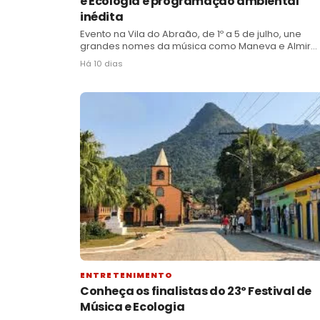
e Ecologia e programação ambiental
inédita
Evento na Vila do Abraão, de 1º a 5 de julho, une
grandes nomes da música como Maneva e Almir
Sater a oficinas, jogos e limpeza de praias pela
Há 10 dias
preservação
ENTRETENIMENTO
Conheça os finalistas do 23º Festival de
Música e Ecologia