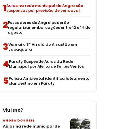
1
Aulas na rede municipal de Angra são
suspensas por previsão de vendaval
2
Pescadores de Angra poderão
regularizar embarcações entre 12 e 14 de
agosto
3
Vem aí o 3º Arraiá do Arrastão em
Jabaquara
4
Paraty Suspende Aulas da Rede
Municipal por Alerta de Fortes Ventos
5
Polícia Ambiental identifica loteamento
clandestino em Paraty
Viu isso?
ANGRA DOS REIS
Aulas na rede municipal de