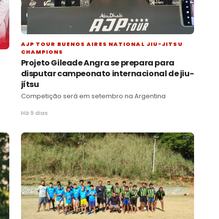
AJP TOUR BUENOS AIRES NATIONAL JIU-JITSU
CHAMPIONS
Projeto Gileade Angra se prepara para
disputar campeonato internacional de jiu-
jítsu
Competição será em setembro na Argentina
Há 9 dias