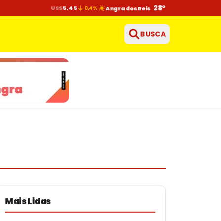
28°
US$
5,45
0,4%
Angra dos Reis
BUSCA
Mais Lidas