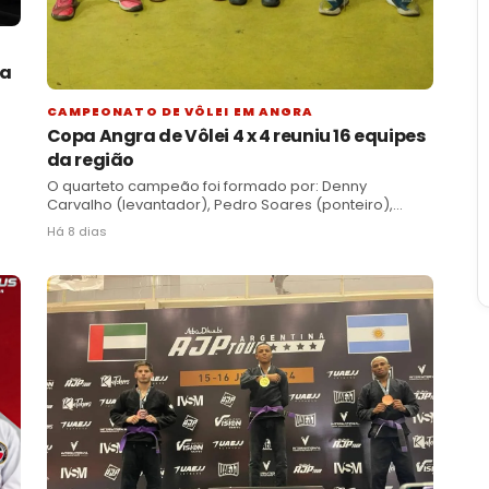
ta
CAMPEONATO DE VÔLEI EM ANGRA
Copa Angra de Vôlei 4 x 4 reuniu 16 equipes
da região
O quarteto campeão foi formado por: Denny
Carvalho (levantador), Pedro Soares (ponteiro),
Pietro Winkler (ponteiro), Igor Royal (oposto/central).
Há 8 dias