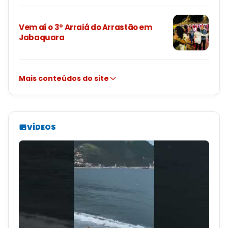
Vem aí o 3º Arraiá do Arrastão em
Jabaquara
Mais conteúdos do site
VÍDEOS