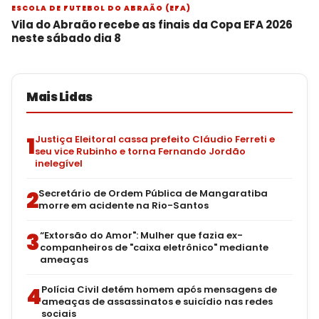
ESCOLA DE FUTEBOL DO ABRAÃO (EFA)
Vila do Abraão recebe as finais da Copa EFA 2026
neste sábado dia 8
Mais Lidas
1
Justiça Eleitoral cassa prefeito Cláudio Ferreti e
seu vice Rubinho e torna Fernando Jordão
inelegível
2
Secretário de Ordem Pública de Mangaratiba
morre em acidente na Rio-Santos
3
“Extorsão do Amor": Mulher que fazia ex-
companheiros de "caixa eletrônico" mediante
ameaças
4
Polícia Civil detém homem após mensagens de
ameaças de assassinatos e suicídio nas redes
sociais