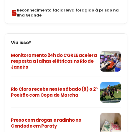
5
Reconhecimento facial leva foragido à prisão na
Ilha Grande
Viu isso?
Monitoramento 24h do CGREE acelera
resposta a falhas elétricas no Rio de
Janeiro
Rio Claro recebe neste sábado (8) o 2º
Poeirão com Copa de Marcha
Preso com drogas e radinho no
Condado em Paraty