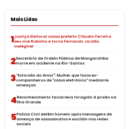
Mais Lidas
1
Justiça Eleitoral cassa prefeito Cláudio Ferreti e
seu vice Rubinho e torna Fernando Jordão
inelegível
2
Secretário de Ordem Pública de Mangaratiba
morre em acidente na Rio-Santos
3
“Extorsão do Amor": Mulher que fazia ex-
companheiros de "caixa eletrônico" mediante
ameaças
4
Reconhecimento facial leva foragido à prisão na
Ilha Grande
5
Polícia Civil detém homem após mensagens de
ameaça de assassinatos e suicídio nas redes
sociais