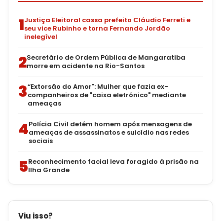
1
Justiça Eleitoral cassa prefeito Cláudio Ferreti e
seu vice Rubinho e torna Fernando Jordão
inelegível
2
Secretário de Ordem Pública de Mangaratiba
morre em acidente na Rio-Santos
3
“Extorsão do Amor": Mulher que fazia ex-
companheiros de "caixa eletrônico" mediante
ameaças
4
Polícia Civil detém homem após mensagens de
ameaças de assassinatos e suicídio nas redes
sociais
5
Reconhecimento facial leva foragido à prisão na
Ilha Grande
Viu isso?