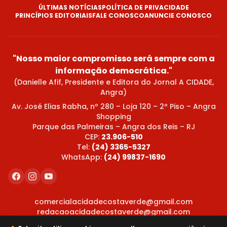
ÚLTIMAS NOTÍCIAS
POLÍTICA DE PRIVACIDADE
PRINCÍPIOS EDITORIAIS
FALE CONOSCO
ANUNCIE CONOSCO
"Nosso maior compromisso será sempre com a
informação democrática."
(Danielle Afif, Presidente e Editora do Jornal A CIDADE,
Angra)
Av. José Elias Rabha, nº 280 – Loja 120 – 2º Piso – Angra
Shopping
Parque das Palmeiras – Angra dos Reis – RJ
CEP:
23.906-510
Tel:
(24) 3365-5327
WhatsApp:
(24) 99837-1690
comercialacidadecostaverde@gmail.com
redacaoacidadecostaverde@gmail.com