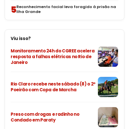
5
Reconhecimento facial leva foragido à prisão na
Ilha Grande
Viu isso?
Monitoramento 24h do CGREE acelera
resposta a falhas elétricas no Rio de
Janeiro
Rio Claro recebe neste sábado (8) o 2º
Poeirão com Copa de Marcha
Preso com drogas e radinho no
Condado em Paraty