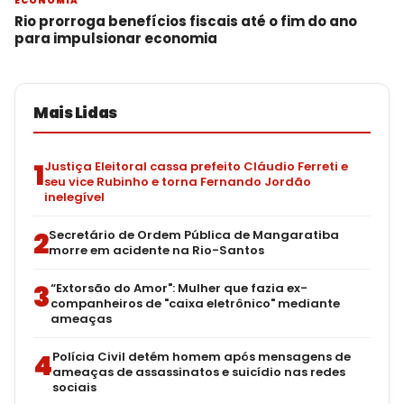
ECONOMIA
Rio prorroga benefícios fiscais até o fim do ano
para impulsionar economia
Mais Lidas
1
Justiça Eleitoral cassa prefeito Cláudio Ferreti e
seu vice Rubinho e torna Fernando Jordão
inelegível
2
Secretário de Ordem Pública de Mangaratiba
morre em acidente na Rio-Santos
3
“Extorsão do Amor": Mulher que fazia ex-
companheiros de "caixa eletrônico" mediante
ameaças
4
Polícia Civil detém homem após mensagens de
ameaças de assassinatos e suicídio nas redes
sociais