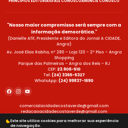
PRINCÍPIOS EDITORIAIS
FALE CONOSCO
ANUNCIE CONOSCO
"Nosso maior compromisso será sempre com a
informação democrática."
(Danielle Afif, Presidente e Editora do Jornal A CIDADE,
Angra)
Av. José Elias Rabha, nº 280 – Loja 120 – 2º Piso – Angra
Shopping
Parque das Palmeiras – Angra dos Reis – RJ
CEP:
23.906-510
Tel:
(24) 3365-5327
WhatsApp:
(24) 99837-1690
comercialacidadecostaverde@gmail.com
redacaoacidadecostaverde@gmail.com
Este site utiliza cookies para melhorar sua experiência
de navegação.