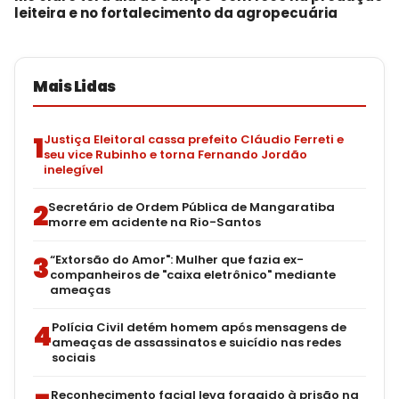
leiteira e no fortalecimento da agropecuária
Mais Lidas
1
Justiça Eleitoral cassa prefeito Cláudio Ferreti e
seu vice Rubinho e torna Fernando Jordão
inelegível
2
Secretário de Ordem Pública de Mangaratiba
morre em acidente na Rio-Santos
3
“Extorsão do Amor": Mulher que fazia ex-
companheiros de "caixa eletrônico" mediante
ameaças
4
Polícia Civil detém homem após mensagens de
ameaças de assassinatos e suicídio nas redes
sociais
Reconhecimento facial leva foragido à prisão na