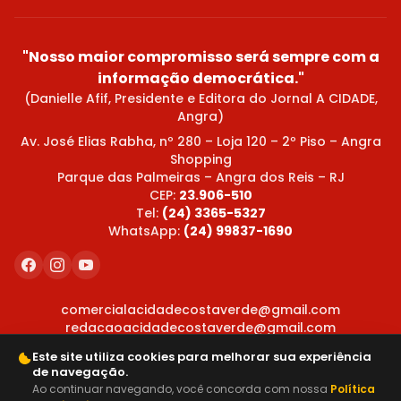
"Nosso maior compromisso será sempre com a
informação democrática."
(Danielle Afif, Presidente e Editora do Jornal A CIDADE,
Angra)
Av. José Elias Rabha, nº 280 – Loja 120 – 2º Piso – Angra
Shopping
Parque das Palmeiras – Angra dos Reis – RJ
CEP:
23.906-510
Tel:
(24) 3365-5327
WhatsApp:
(24) 99837-1690
comercialacidadecostaverde@gmail.com
redacaoacidadecostaverde@gmail.com
Este site utiliza cookies para melhorar sua experiência
de navegação.
Ao continuar navegando, você concorda com nossa
Política