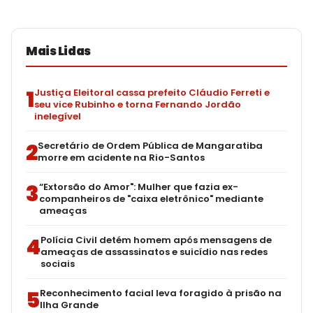
Mais Lidas
1
Justiça Eleitoral cassa prefeito Cláudio Ferreti e
seu vice Rubinho e torna Fernando Jordão
inelegível
2
Secretário de Ordem Pública de Mangaratiba
morre em acidente na Rio-Santos
3
“Extorsão do Amor": Mulher que fazia ex-
companheiros de "caixa eletrônico" mediante
ameaças
4
Polícia Civil detém homem após mensagens de
ameaças de assassinatos e suicídio nas redes
sociais
5
Reconhecimento facial leva foragido à prisão na
Ilha Grande