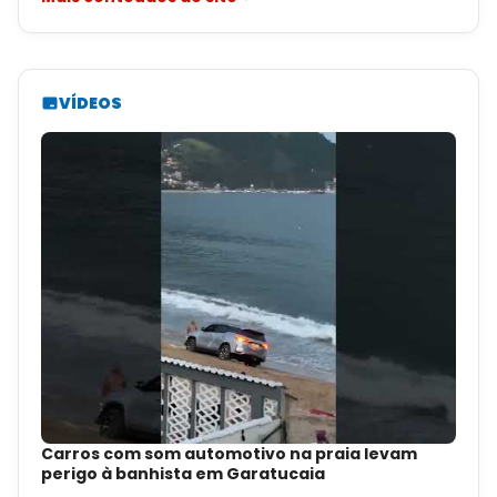
VÍDEOS
Carros com som automotivo na praia levam
perigo à banhista em Garatucaia