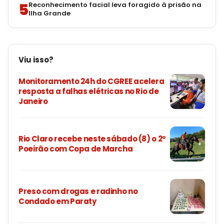
5
Reconhecimento facial leva foragido à prisão na
Ilha Grande
Viu isso?
Monitoramento 24h do CGREE acelera
resposta a falhas elétricas no Rio de
Janeiro
Rio Claro recebe neste sábado (8) o 2º
Poeirão com Copa de Marcha
Preso com drogas e radinho no
Condado em Paraty