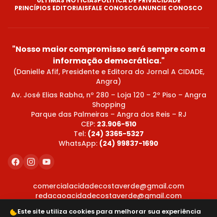
ÚLTIMAS NOTÍCIAS
POLÍTICA DE PRIVACIDADE
PRINCÍPIOS EDITORIAIS
FALE CONOSCO
ANUNCIE CONOSCO
"Nosso maior compromisso será sempre com a
informação democrática."
(Danielle Afif, Presidente e Editora do Jornal A CIDADE,
Angra)
Av. José Elias Rabha, nº 280 – Loja 120 – 2º Piso – Angra
Shopping
Parque das Palmeiras – Angra dos Reis – RJ
CEP:
23.906-510
Tel:
(24) 3365-5327
WhatsApp:
(24) 99837-1690
comercialacidadecostaverde@gmail.com
redacaoacidadecostaverde@gmail.com
Este site utiliza cookies para melhorar sua experiência