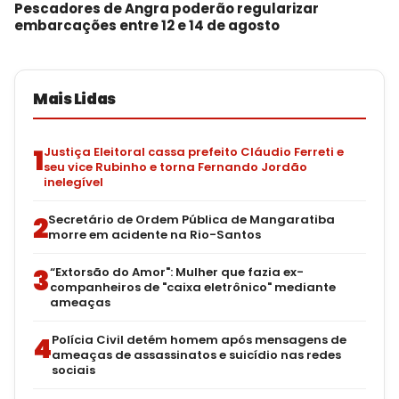
Pescadores de Angra poderão regularizar
embarcações entre 12 e 14 de agosto
Mais Lidas
1
Justiça Eleitoral cassa prefeito Cláudio Ferreti e
seu vice Rubinho e torna Fernando Jordão
inelegível
2
Secretário de Ordem Pública de Mangaratiba
morre em acidente na Rio-Santos
3
“Extorsão do Amor": Mulher que fazia ex-
companheiros de "caixa eletrônico" mediante
ameaças
4
Polícia Civil detém homem após mensagens de
ameaças de assassinatos e suicídio nas redes
sociais