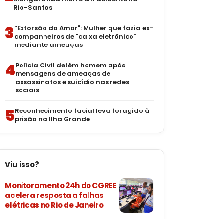
Rio-Santos
3
“Extorsão do Amor": Mulher que fazia ex-
companheiros de "caixa eletrônico"
mediante ameaças
4
Polícia Civil detém homem após
mensagens de ameaças de
assassinatos e suicídio nas redes
sociais
5
Reconhecimento facial leva foragido à
prisão na Ilha Grande
Viu isso?
Monitoramento 24h do CGREE
acelera resposta a falhas
elétricas no Rio de Janeiro