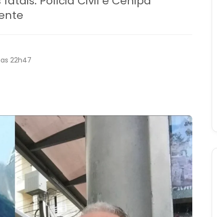
fatais. Polícia Civil e Cenipa
ente
 as 22h47