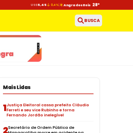
28°
US$
5,45
0,4%
Angra dos Reis
BUSCA
Mais Lidas
1
Justiça Eleitoral cassa prefeito Cláudio
Ferreti e seu vice Rubinho e torna
Fernando Jordão inelegível
2
Secretário de Ordem Pública de
Mangaratiba morre em acidente na