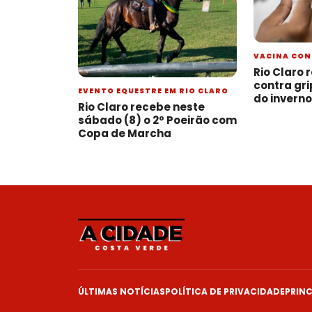
VACINA CON
LIBERADA P
Rio Claro
contra gr
EVENTO EQUESTRE EM RIO CLARO
do invern
Rio Claro recebe neste
sábado (8) o 2º Poeirão com
Copa de Marcha
ÚLTIMAS NOTÍCIAS
POLÍTICA DE PRIVACIDADE
PRINC