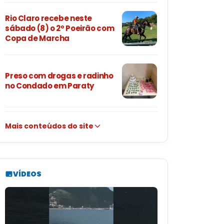
Rio Claro recebe neste
sábado (8) o 2º Poeirão com
Copa de Marcha
Preso com drogas e radinho
no Condado em Paraty
Mais conteúdos do site
VÍDEOS