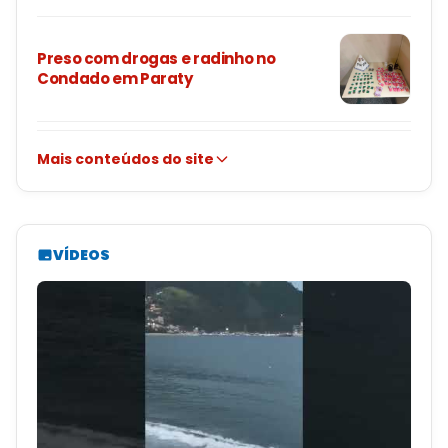
Preso com drogas e radinho no
Condado em Paraty
Mais conteúdos do site
VÍDEOS