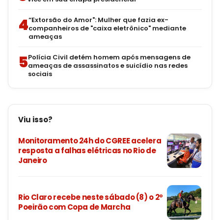
4
“Extorsão do Amor": Mulher que fazia ex-
companheiros de "caixa eletrônico" mediante
ameaças
5
Polícia Civil detém homem após mensagens de
ameaças de assassinatos e suicídio nas redes
sociais
Viu isso?
Monitoramento 24h do CGREE acelera
resposta a falhas elétricas no Rio de
Janeiro
Rio Claro recebe neste sábado (8) o 2º
Poeirão com Copa de Marcha