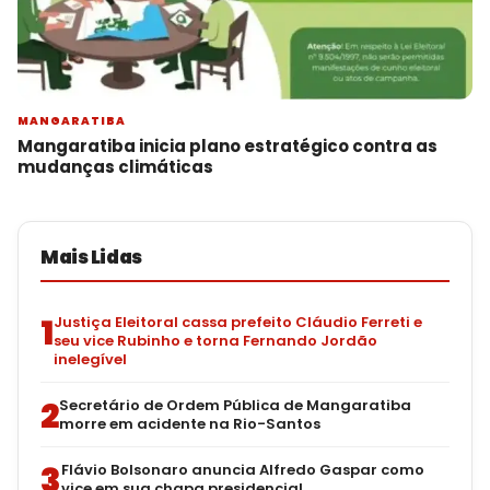
MANGARATIBA
Mangaratiba inicia plano estratégico contra as
mudanças climáticas
Mais Lidas
1
Justiça Eleitoral cassa prefeito Cláudio Ferreti e
seu vice Rubinho e torna Fernando Jordão
inelegível
2
Secretário de Ordem Pública de Mangaratiba
morre em acidente na Rio-Santos
3
Flávio Bolsonaro anuncia Alfredo Gaspar como
vice em sua chapa presidencial