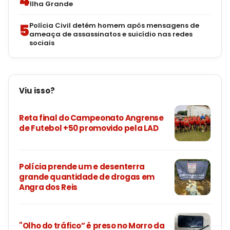
4
Ilha Grande
5
Polícia Civil detém homem após mensagens de
ameaça de assassinatos e suicídio nas redes
sociais
Viu isso?
Reta final do Campeonato Angrense
de Futebol +50 promovido pela LAD
Polícia prende um e desenterra
grande quantidade de drogas em
Angra dos Reis
"Olho do tráfico” é preso no Morro da