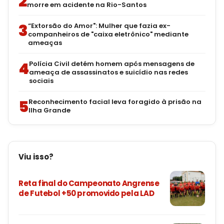
2
morre em acidente na Rio-Santos
3
“Extorsão do Amor": Mulher que fazia ex-
companheiros de "caixa eletrônico" mediante
ameaças
4
Polícia Civil detém homem após mensagens de
ameaça de assassinatos e suicídio nas redes
sociais
5
Reconhecimento facial leva foragido à prisão na
Ilha Grande
Viu isso?
Reta final do Campeonato Angrense
de Futebol +50 promovido pela LAD