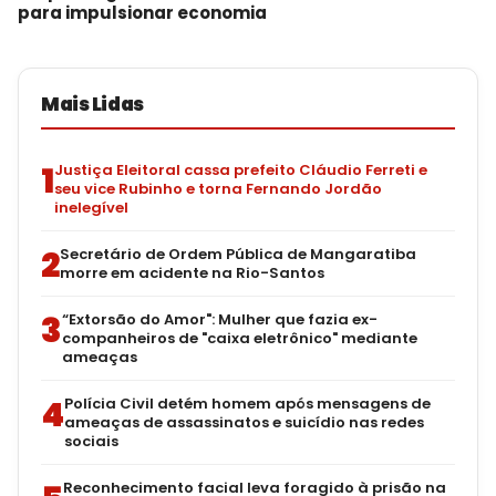
para impulsionar economia
Mais Lidas
1
Justiça Eleitoral cassa prefeito Cláudio Ferreti e
seu vice Rubinho e torna Fernando Jordão
inelegível
2
Secretário de Ordem Pública de Mangaratiba
morre em acidente na Rio-Santos
3
“Extorsão do Amor": Mulher que fazia ex-
companheiros de "caixa eletrônico" mediante
ameaças
4
Polícia Civil detém homem após mensagens de
ameaças de assassinatos e suicídio nas redes
sociais
Reconhecimento facial leva foragido à prisão na