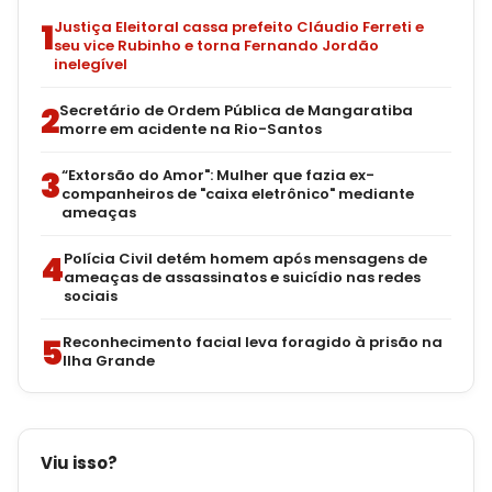
1
Justiça Eleitoral cassa prefeito Cláudio Ferreti e
seu vice Rubinho e torna Fernando Jordão
inelegível
2
Secretário de Ordem Pública de Mangaratiba
morre em acidente na Rio-Santos
3
“Extorsão do Amor": Mulher que fazia ex-
companheiros de "caixa eletrônico" mediante
ameaças
4
Polícia Civil detém homem após mensagens de
ameaças de assassinatos e suicídio nas redes
sociais
5
Reconhecimento facial leva foragido à prisão na
Ilha Grande
Viu isso?