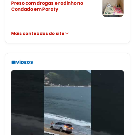
Preso com drogas e radinho no
Condado em Paraty
Mais conteúdos do site
VÍDEOS