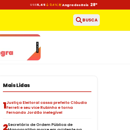
28°
US$
5,45
0,4%
Angra dos Reis
BUSCA
Mais Lidas
1
Justiça Eleitoral cassa prefeito Cláudio
Ferreti e seu vice Rubinho e torna
Fernando Jordão inelegível
2
Secretário de Ordem Pública de
Mangaratiba morre em acidente na