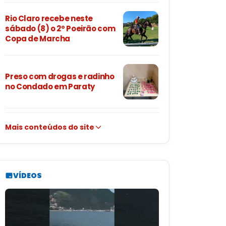
Rio Claro recebe neste
sábado (8) o 2º Poeirão com
Copa de Marcha
Preso com drogas e radinho
no Condado em Paraty
Mais conteúdos do site
VÍDEOS