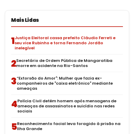
Mais Lidas
1
Justiça Eleitoral cassa prefeito Cláudio Ferreti e
seu vice Rubinho e torna Fernando Jordão
inelegível
2
Secretário de Ordem Pública de Mangaratiba
morre em acidente na Rio-Santos
3
“Extorsão do Amor": Mulher que fazia ex-
companheiros de "caixa eletrônico" mediante
ameaças
4
Polícia Civil detém homem após mensagens de
ameaças de assassinatos e suicídio nas redes
sociais
5
Reconhecimento facial leva foragido à prisão na
Ilha Grande