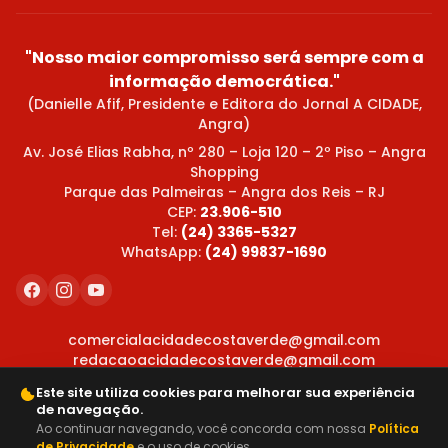
"Nosso maior compromisso será sempre com a
informação democrática."
(Danielle Afif, Presidente e Editora do Jornal A CIDADE,
Angra)
Av. José Elias Rabha, nº 280 – Loja 120 – 2º Piso – Angra
Shopping
Parque das Palmeiras – Angra dos Reis – RJ
CEP:
23.906-510
Tel:
(24) 3365-5327
WhatsApp:
(24) 99837-1690
comercialacidadecostaverde@gmail.com
redacaoacidadecostaverde@gmail.com
Este site utiliza cookies para melhorar sua experiência
de navegação.
Ao continuar navegando, você concorda com nossa
Política
de Privacidade
e o uso de cookies.