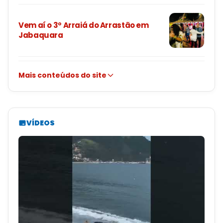
Vem aí o 3º Arraiá do Arrastão em
Jabaquara
Mais conteúdos do site
VÍDEOS