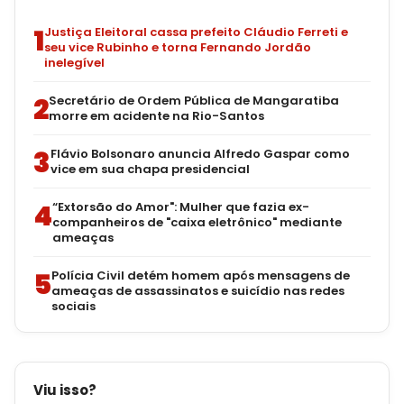
1
Justiça Eleitoral cassa prefeito Cláudio Ferreti e
seu vice Rubinho e torna Fernando Jordão
inelegível
2
Secretário de Ordem Pública de Mangaratiba
morre em acidente na Rio-Santos
3
Flávio Bolsonaro anuncia Alfredo Gaspar como
vice em sua chapa presidencial
4
“Extorsão do Amor": Mulher que fazia ex-
companheiros de "caixa eletrônico" mediante
ameaças
5
Polícia Civil detém homem após mensagens de
ameaças de assassinatos e suicídio nas redes
sociais
Viu isso?