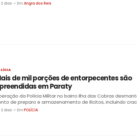
mportância da ação humana consciente
 2 dias — Em
Angra dos Reis
LÍCIA
ais de mil porções de entorpecentes são
preendidas em Paraty
eração da Polícia Militar no bairro Ilha das Cobras desmant
nto de preparo e armazenamento de ilícitos, incluindo crac
ocaína, maconha e loló; ninguém foi preso até o momento
 2 dias — Em
POLÍCIA