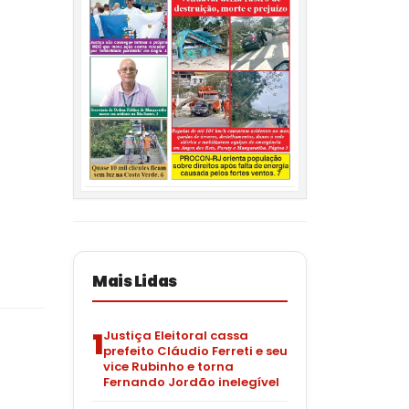
Mais Lidas
1
Justiça Eleitoral cassa
prefeito Cláudio Ferreti e seu
vice Rubinho e torna
Fernando Jordão inelegível