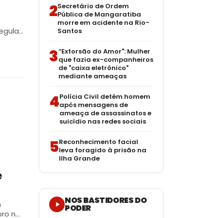
2
Secretário de Ordem
Pública de Mangaratiba
morre em acidente na Rio-
egular
Santos
3
“Extorsão do Amor": Mulher
que fazia ex-companheiros
de "caixa eletrônico"
mediante ameaças
4
Polícia Civil detém homem
após mensagens de
ameaça de assassinatos e
suicídio nas redes sociais
5
Reconhecimento facial
leva foragido à prisão na
Ilha Grande
e
NOS BASTIDORES DO
m
PODER
bro na