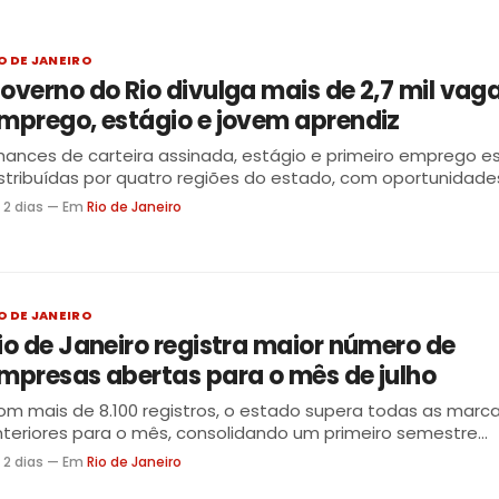
O DE JANEIRO
overno do Rio divulga mais de 2,7 mil vag
mprego, estágio e jovem aprendiz
ances de carteira assinada, estágio e primeiro emprego e
stribuídas por quatro regiões do estado, com oportunidade
versos níveis de escolaridade e experiência
 2 dias — Em
Rio de Janeiro
O DE JANEIRO
io de Janeiro registra maior número de
mpresas abertas para o mês de julho
m mais de 8.100 registros, o estado supera todas as marc
teriores para o mês, consolidando um primeiro semestre
cordista em 217 anos
 2 dias — Em
Rio de Janeiro