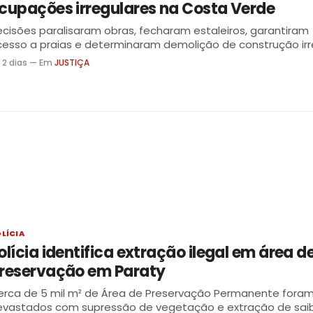
cupações irregulares na Costa Verde
cisões paralisaram obras, fecharam estaleiros, garantiram
esso a praias e determinaram demolição de construção irr
esde 2025
 2 dias — Em
JUSTIÇA
LÍCIA
olícia identifica extração ilegal em área d
reservação em Paraty
erca de 5 mil m² de Área de Preservação Permanente fora
evastados com supressão de vegetação e extração de sai