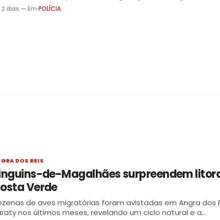
gião
 2 dias — Em
POLÍCIA
GRA DOS REIS
inguins-de-Magalhães surpreendem litora
osta Verde
zenas de aves migratórias foram avistadas em Angra dos R
raty nos últimos meses, revelando um ciclo natural e a