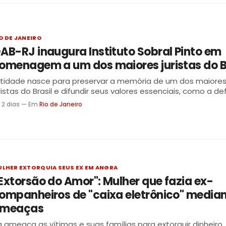
O DE JANEIRO
AB-RJ inaugura Instituto Sobral Pinto em
omenagem a um dos maiores juristas do B
ntidade nasce para preservar a memória de um dos maiore
ristas do Brasil e difundir seus valores essenciais, como a d
transigente dos direitos fundamentais
 2 dias — Em
Rio de Janeiro
LHER EXTORQUIA SEUS EX EM ANGRA
Extorsão do Amor": Mulher que fazia ex-
ompanheiros de "caixa eletrônico" media
meaças
a ameaça as vítimas e suas famílias para extorquir dinheiro