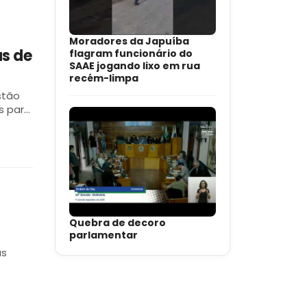
Moradores da Japuíba
as de
flagram funcionário do
SAAE jogando lixo em rua
recém-limpa
stão
s para
Quebra de decoro
parlamentar
as