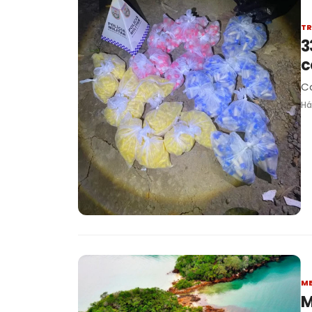
TR
3
c
Ca
Há
ME
M