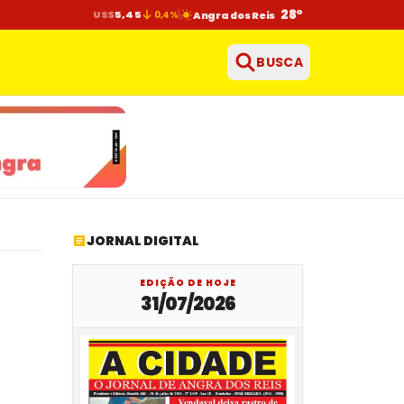
28°
US$
5,45
0,4%
Angra dos Reis
BUSCA
JORNAL DIGITAL
EDIÇÃO DE HOJE
31/07/2026