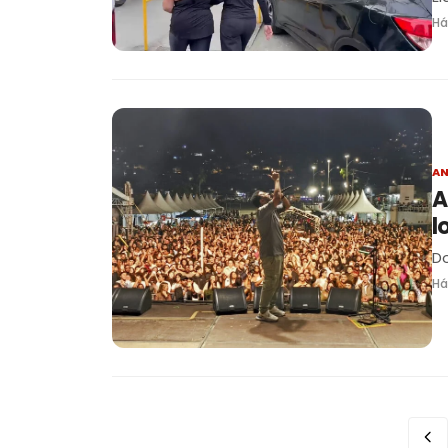
Há
AN
A
l
Do
Há