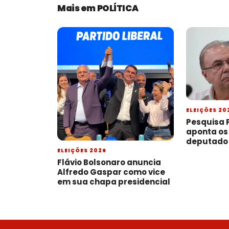
Mais em POLÍTICA
ELEIÇÕES 20
Pesquisa 
aponta os
deputado 
Rio; Fern
ELEIÇÕES 2026
dos nomes 
Flávio Bolsonaro anuncia
declarado 
Alfredo Gaspar como vice
em que o 
em sua chapa presidencial
divulgad