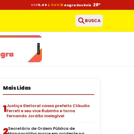
28°
US$
5,45
0,4%
Angra dos Reis
BUSCA
Mais Lidas
1
Justiça Eleitoral cassa prefeito Cláudio
Ferreti e seu vice Rubinho e torna
Fernando Jordão inelegível
2
Secretário de Ordem Pública de
Mangaratiba morre em acidente na