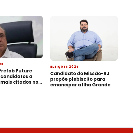
26
ELEIÇÕES 2026
Prefab Future
Candidato do Missão-RJ
 candidatos a
propõe plebiscito para
mais citados no
emancipar a Ilha Grande
ando Jordão, um
da lista, é
inelegível no dia
levantamento foi
a