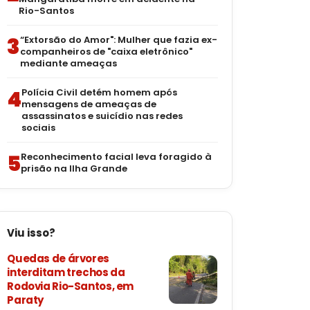
Rio-Santos
3
“Extorsão do Amor": Mulher que fazia ex-
companheiros de "caixa eletrônico"
mediante ameaças
4
Polícia Civil detém homem após
mensagens de ameaças de
assassinatos e suicídio nas redes
sociais
5
Reconhecimento facial leva foragido à
prisão na Ilha Grande
Viu isso?
Quedas de árvores
interditam trechos da
Rodovia Rio-Santos, em
Paraty