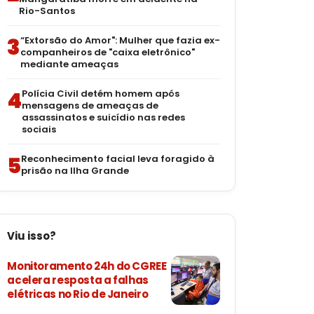
Rio-Santos
3
“Extorsão do Amor": Mulher que fazia ex-
companheiros de "caixa eletrônico"
mediante ameaças
4
Polícia Civil detém homem após
mensagens de ameaças de
assassinatos e suicídio nas redes
sociais
5
Reconhecimento facial leva foragido à
prisão na Ilha Grande
Viu isso?
Monitoramento 24h do CGREE
acelera resposta a falhas
elétricas no Rio de Janeiro