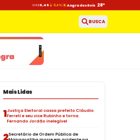
28°
US$
5,45
0,4%
Angra dos Reis
BUSCA
Mais Lidas
1
Justiça Eleitoral cassa prefeito Cláudio
Ferreti e seu vice Rubinho e torna
Fernando Jordão inelegível
2
Secretário de Ordem Pública de
Mangaratiba morre em acidente na