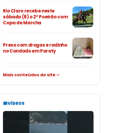
Rio Claro recebe neste
sábado (8) o 2º Poeirão com
Copa de Marcha
Preso com drogas e radinho
no Condado em Paraty
Mais conteúdos do site
VÍDEOS